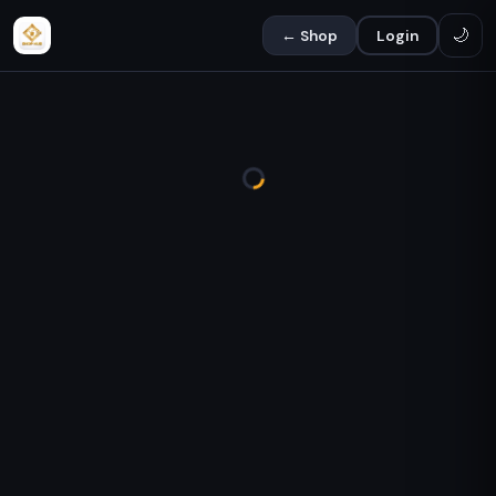
🌙
← Shop
Login